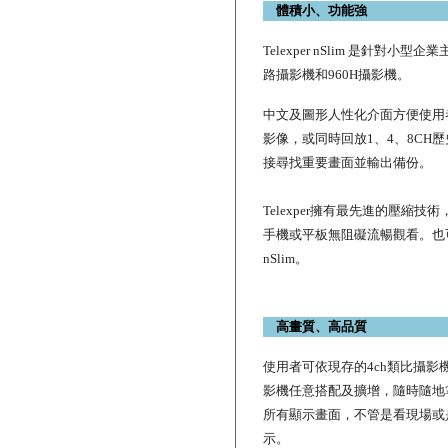
體積小、功能強
Telexper nSlim 是針對
路攝影機和960H攝影機。
中文及圖形人性化介面方便使用者
影像，或同時回放1、4、8CH
接尋找重要畫面並輸出備份。
Telexper擁有最先進的壓縮
手機或平板無阻礙流暢觀看。也
nSlim。
高畫質、高品質
使用者可依現存的4ch類比攝影
影機任意搭配及擴增，隨時隨地
所有顯示畫面，不管是看現場或是回放，
示。