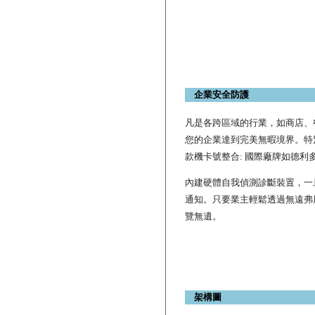
企業安全防護
凡是各跨區域的行業，如商店、
您的企業達到完美無暇境界。特別
款機卡號整合: 國際廠牌如德利
內建硬體自我偵測診斷裝置，一
通知。只要業主輕鬆透過無遠弗
覽無遺。
架構圖