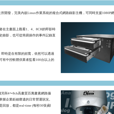
小型企業主所開發，完美內嵌Linux作業系統的複合式網路錄影主機，可同時支援1080P
在主畫面上觀看1、4、8CH的即影時
歷史錄影，也可從簡易操作的事件記錄直
技術，即時是在有限的頻寬，依然可以透過
可有中控軟體供業者監看100台以上的
機另與4〜8ch高畫質百萬畫素網路攝
掌握企業鉅細靡遺的日常營運狀況。
都是real-time (每秒30張)顯