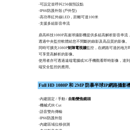
‧可設定並呼叫256個預設點
‧IP66防護外殼 (戶外型)
‧高功率紅外線LED，距離可達100米
‧支援多組影音串流
鼎高科技1080P高速球攝影機提供多組高解析影音串流
透過中央監控軟體給您不間斷的錄影及高品質的影像。
同時可擴充1080P
矩陣電視牆
監控，在網路可達的地方
可享受高解析的影像。
使用者亦可透過遠端電腦或3G手機觀看即時影像，達
端安全監控的應用。
Full HD 1080P 和 2MP 防暴半球IP網路攝影
‧內建固定 / 手動 /
自動變焦鏡頭
‧機械式IR Cut
‧語音雙向傳輸
‧IP66防護外殼
‧內建區域位移偵測