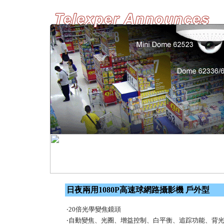
日夜兩用1080P高速球網路攝影機 戶外型
‧20倍光學變焦鏡頭
‧自動變焦、光圈、增益控制、白平衡、追踪功能、背