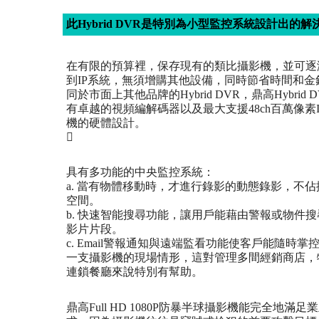
此Hybrid DVR是特別為小型監控系統設計出的
在有限的預算裡，保存現有的類比攝影機，並可逐
到IP系統，無須增購其他設備，同時節省時間和金
同於市面上其他品牌的Hybrid DVR，鼎高Hybrid 
有卓越的視頻編解碼器以及最大支援48ch百萬像素I
機的硬體設計。

具有多功能的中央監控系統：
a. 當有物體移動時，才進行錄影的動態錄影，不佔
空間。
b. 快速智能搜尋功能，讓用戶能藉由警報或物件
影片片段。
c. Email警報通知與遠端監看功能使客戶能隨時掌
一支攝影機的現場情形，這對管理多間經銷商店，
連鎖餐廳來說特別有幫助。
鼎高Full HD 1080P防暴半球攝影機能完全地滿足