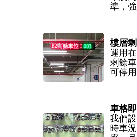
準，強
樓層剩
運用在
剩餘車
可停用
車格即
我們設
時車況