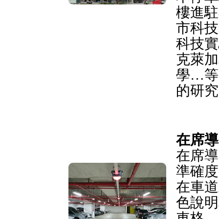
樓進駐
市科技
科技實
克萊加
學…等
的研究
在席導
在席導
準確度
在車道
色說明
車格，