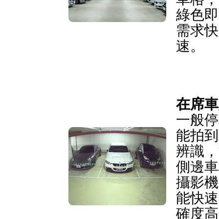
綠色即
需求快
速。
在席車
一般停
能拍到
辨識，
側邊車
攝影機
能快速
確度高