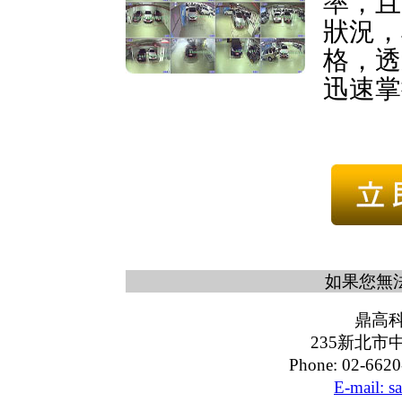
率，且
狀況，
格，透
迅速掌
如果您無
鼎高
235新北市
Phone: 02-6620
E-mail: s