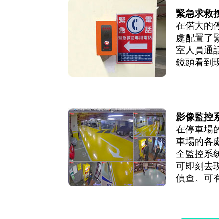
緊急求救
在偌大的
處配置了
室人員通
鏡頭看到
影像監控
在停車場
車場的各
全監控系
可即刻去
偵查。可