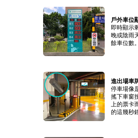
戶外車位
即時顯示
晚或陰雨
餘車位數
進出場車
停車場像
搖下車窗
上的票卡
的這幾秒