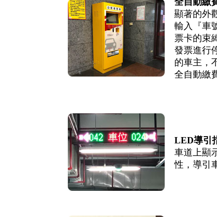
全自動繳
顯著的外
輸入『車
票卡的束
發票進行
的車主，
全自動繳
LED導引
車道上顯
性，導引