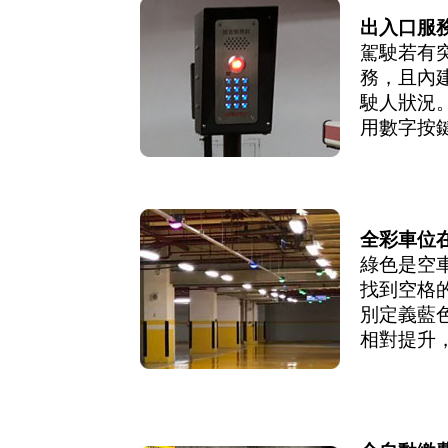
出入口服
駕駛若有
務，且內
駛人狀況
用數字按
全彩車位
綠色是空
找到空格
別定義藍
相對提升