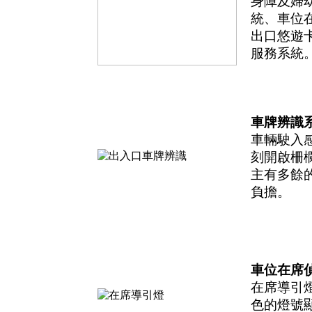
身障及婦
統、車位
出口悠遊
服務系統
車牌辨識
車輛駛入
刻開啟柵
主有多餘
負擔。
車位在席
在席導引
色的燈號