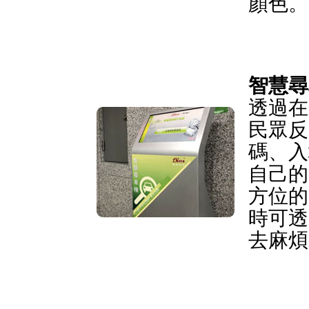
顏色。
智慧尋
透過在
民眾反
碼、入
自己的
方位的
時可透
去麻煩