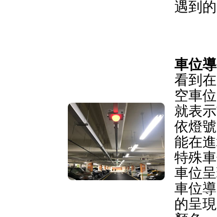
遇到的
車位導
看到在
空車位
就表示
依燈號
能在進
特殊車
車位呈
車位導
的呈現