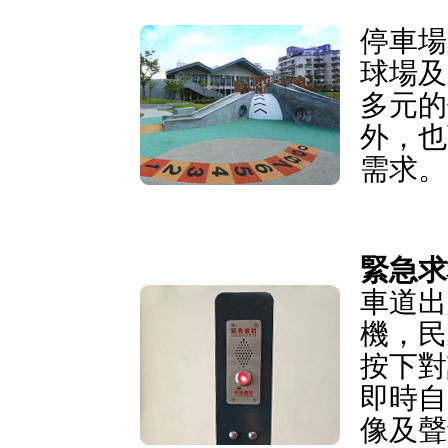
停車場
球場及
多元的
外，也
需求。
緊急求
車道出
機，民
按下對
即時自
像及聲