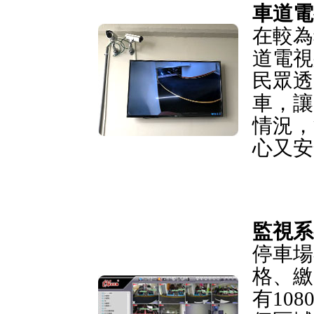
車道電
在較為
道電視
民眾透
車，讓
情況，
心又安
監視系
停車場
格、繳
有10