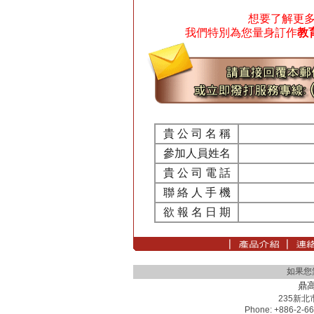
想要了解更
我們特別為您量身訂作
教
貴 公 司 名 稱
參加人員姓名
貴 公 司 電 話
聯 絡 人 手 機
欲 報 名 日 期
如果您
鼎
235新
Phone: +886-2-66