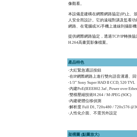
像觀看。
本設備是建構在網際網路協定(IP)上、
人安全而設計。它的遠端對講及監看功
網路、在電腦或3G手機上連線到攝影機
提供網際網路協定，透過TCP/IP轉換
H.264高畫質影像檔案。
產品特色
‧大紅緊急通話按鈕
‧在IP網際網路上進行雙向語音溝通、
‧1/3” Sony Super HAD II CCD, 520 TVL
‧內建PoE(IEEE802.3af , Power over E
‧雙模壓縮技術H.264 / M-JPEG (SOC)
‧內建硬體位移偵測
‧解析度 Full D1, 720x480 / 720x576 @30
‧人性化介面、不需另外設定
架構圖 (點圖放大)