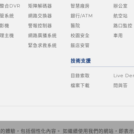
整合DVR
矩陣解碼器
智慧廠房
辦公室
管系統
網路交換器
銀行/ATM
航空站
影機
警報控制器
醫院
路口監控
理主機
網路廣播系統
校園安全
車用
緊急求救系統
飯店安管
技術支援
目錄索取
Live D
檔案下載
問與答
您的體驗，包括個性化內容。 如繼續使用我們的網站，即表示您接