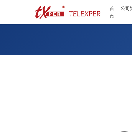
首
公司
頁